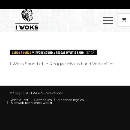
I Woks Sound et le Reggae Mylitis band Ventilo’Fest
© Copyright -
I WOKS - Site officiel
Ventilo’Fest
Partenaires
Mentions légales
Site web par rapheo-web.fr