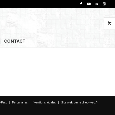
CONTACT
o’Fest
Partenaires
Mentions légales
Site web par rapheo-web.fr